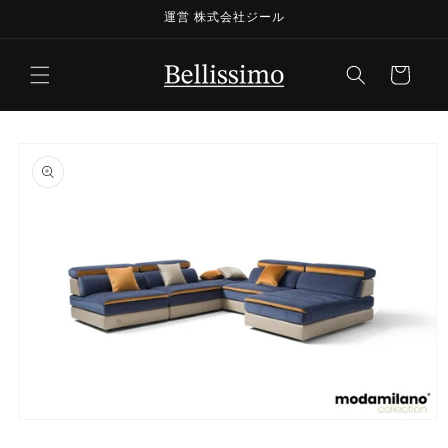
コンテ
運営 株式会社ジール
ンツに
進む
カ
ー
ト
商品情
報にス
キップ
モ
ー