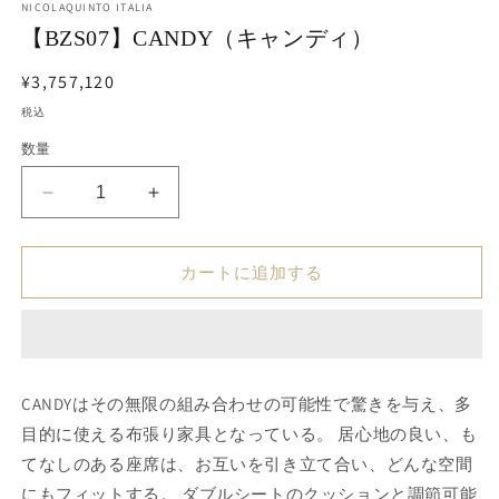
NICOLAQUINTO ITALIA
ダ
【BZS07】CANDY（キャンディ）
ル
で
メ
通
¥3,757,120
デ
常
税込
ィ
価
ア
数量
(1)
格
を
開
【BZS07】
【BZS07】
く
CANDY（キ
CANDY（キ
ャ
ャ
カートに追加する
ン
ン
デ
デ
ィ）
ィ）
の
の
数
数
CANDYはその無限の組み合わせの可能性で驚きを与え、多
量
量
目的に使える布張り家具となっている。 居心地の良い、も
を
を
てなしのある座席は、お互いを引き立て合い、どんな空間
減
増
にもフィットする。 ダブルシートのクッションと調節可能
ら
や