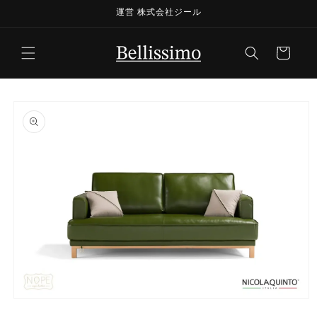
コンテ
運営 株式会社ジール
ンツに
進む
カ
ー
ト
商品情
報にス
キップ
モ
ー