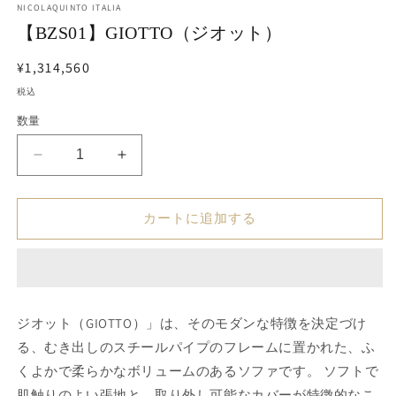
NICOLAQUINTO ITALIA
ダ
【BZS01】GIOTTO（ジオット）
ル
で
メ
通
¥1,314,560
デ
常
税込
ィ
価
ア
数量
(1)
格
を
開
【BZS01】
【BZS01】
く
GIOTTO（ジ
GIOTTO（ジ
オ
オ
カートに追加する
ッ
ッ
ト）
ト）
の
の
数
数
量
量
ジオット（GIOTTO）」は、そのモダンな特徴を決定づけ
を
を
る、むき出しのスチールパイプのフレームに置かれた、ふ
減
増
くよかで柔らかなボリュームのあるソファです。 ソフトで
ら
や
肌触りのよい張地と、取り外し可能なカバーが特徴的なこ